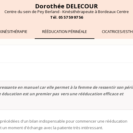
Dorothée DELECOUR
Centre du sein de Pey Berland - Kinésithérapeute à Bordeaux Centre
Tél.
05 57 59 97 56
KINÉSITHÉRAPIE
RÉÉDUCATION PÉRINÉALE
CICATRICES/ESTH
éressante en manuel car elle permet à la femme de ressentir son pér
e éducation est un premier pas vers une rééducation efficace et
 précédées d'un bilan indispensable pour commencer une rééducation
est un moment d'échange avec la patiente très intéressant.